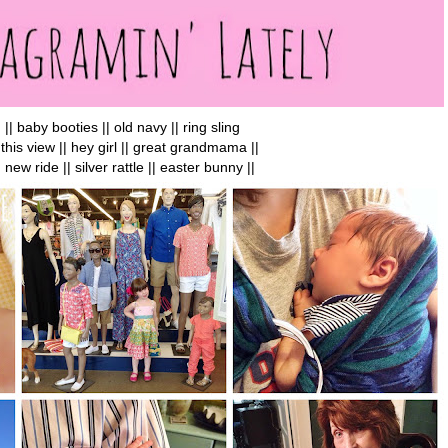
|| baby booties || old navy || ring sling
| this view || hey girl || great grandmama ||
| new ride || silver rattle || easter bunny ||