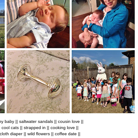
tiny baby || saltwater sandals || cousin love ||
| cool cats || strapped in || cooking love ||
 cloth diaper || wild flowers || coffee date ||