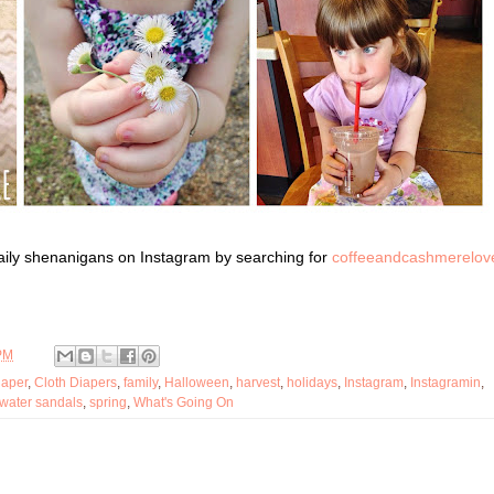
aily shenanigans on Instagram by searching for
coffeeandcashmerelov
PM
iaper
,
Cloth Diapers
,
family
,
Halloween
,
harvest
,
holidays
,
Instagram
,
Instagramin
,
twater sandals
,
spring
,
What's Going On