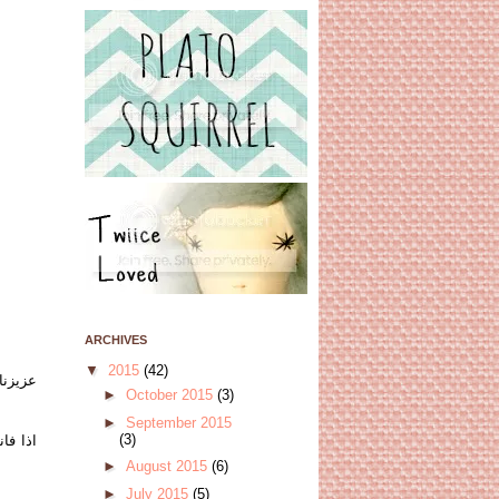
ARCHIVES
▼
2015
(42)
عزيزنا
►
October 2015
(3)
►
September 2015
(3)
اذا فا
►
August 2015
(6)
►
July 2015
(5)