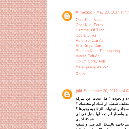
Vimaxizon
May 20, 2017 at 4
Obat Kuat Viagra
Obat Kuat Forex
Hammer Of Thor
Cobra Oil Asli
Potenzol Cair Asli
Sex Drops Cair
Permen Karet Perangsang
Viagra Cair Asli
Opium Spray Asli
Perangsang Serbuk
Reply
jaki
September 20, 2017 at 4:
اءة والجوده ؟ هل تبحث عن شركة
تنظيف شقتك او فلتك او مجلسك ؟
اد والوجهات الزجاجية وغيرها ؟
ير واسعار لن تجد لها مثيل في اي
شركة اخري
احتياجاتهم بالشكل المرضي والمقنع