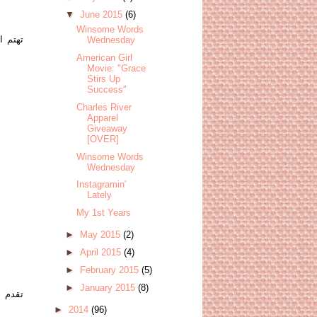
▼
June 2015
(6)
Winsome Words
تهتم ا
Wednesday
American Girl
Movie: "Grace
Stirs Up
Success"
Charles River
Apparel
Giveaway
[OVER]
Winsome Words
Wednesday
Instagramin'
Lately
My 1st Years
►
May 2015
(2)
►
April 2015
(4)
►
February 2015
(5)
►
January 2015
(8)
تقدم ا
►
2014
(96)