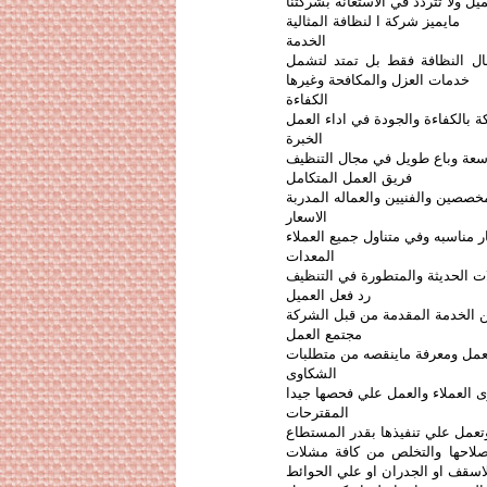
ميل ولا تتردد في الاستعانة بشركتنا
مايميز شركة ا لنظافة المثالية
الخدمة
ال النظافة فقط بل تمتد لتشمل
خدمات العزل والمكافحة وغيرها
الكفاءة
ة بالكفاءة والجودة في اداء العمل
الخبرة
اسعة وباع طويل في مجال التنظيف
فريق العمل المتكامل
صصين والفنيين والعماله المدربة
الاسعار
 مناسبه وفي متناول جميع العملاء
المعدات
ت الحديثة والمتطورة في التنظيف
رد فعل العميل
ن الخدمة المقدمة من قبل الشركة
مجتمع العمل
عمل ومعرفة ماينقصه من متطلبات
الشكاوى
 العملاء والعمل علي فحصها جيدا
المقترحات
وتعمل علي تنفيذها بقدر المستطاع
صلاحها والتخلص من كافة مشلات
الاسقف او الجدران او علي الحوائط