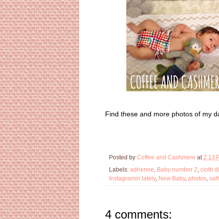
Find these and more photos of my d
Posted by
Coffee and Cashmere
at
2:13 
Labels:
adrienne
,
Baby number 2
,
cloth d
Instagramin lately
,
New Baby
,
photos
,
sal
4 comments: