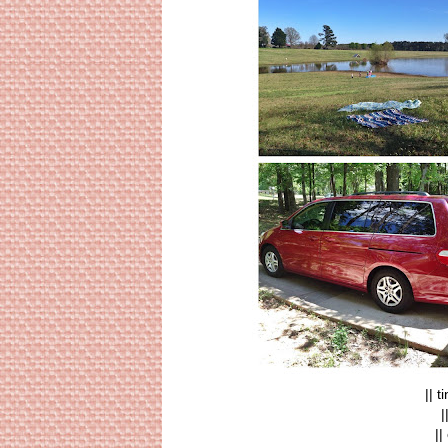
|| 
|
||