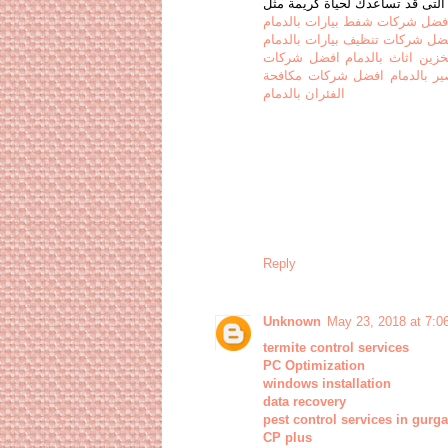
 التى قد تساعدك لحياة كريمة مثل
فضل شركات شفط بيارات بالدمام
ضل شركات تنظيف بيارات بالدمام
ين اثاث بالدمام
افضل شركات
 بالدمام
افضل شركات مكافحة
الفئران بالدمام
Reply
Unknown
May 23, 2018 at 7:0
termite control services
PC Optimization
windows installation
data recovery
pest control services in gurg
CP plus